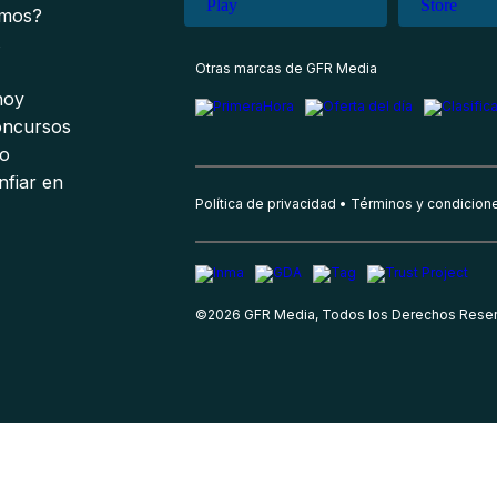
omos?
s
Otras marcas de GFR Media
 hoy
oncursos
io
nfiar en
Política de privacidad
Términos y condicion
©
2026
GFR Media, Todos los Derechos Rese