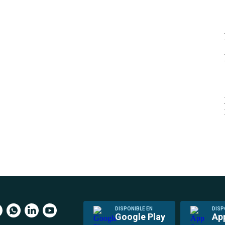
DISPONIBLE EN
DISP
Google Play
Ap