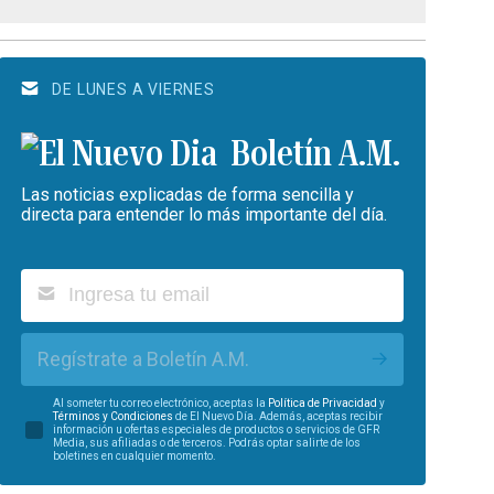
DE LUNES A VIERNES
Boletín A.M.
Las noticias explicadas de forma sencilla y
directa para entender lo más importante del día.
Regístrate a Boletín A.M.
Al someter tu correo electrónico, aceptas la
Política de Privacidad
y
Términos y Condiciones
de El Nuevo Día. Además, aceptas recibir
información u ofertas especiales de productos o servicios de GFR
Media, sus afiliadas o de terceros. Podrás optar salirte de los
boletines en cualquier momento.