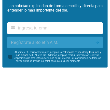
Las noticias explicadas de forma sencilla y directa para
entender lo más importante del día.
Regístrate a Boletín A.M.
Al someter tu correo electrónico, aceptas la
Política de Privacidad
y
Términos y
Condiciones
de El Nuevo Día. Además, aceptas recibir información u ofertas
especiales de productos o servicios de GFR Media, sus afiliadas o de terceros.
Podrás optar salirte de los boletines en cualquier momento.