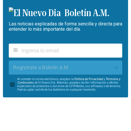
Boletín A.M.
Las noticias explicadas de forma sencilla y directa para
entender lo más importante del día.
Regístrate a Boletín A.M.
Al someter tu correo electrónico, aceptas la
Política de Privacidad
y
Términos y
Condiciones
de El Nuevo Día. Además, aceptas recibir información u ofertas
especiales de productos o servicios de GFR Media, sus afiliadas o de terceros.
Podrás optar salirte de los boletines en cualquier momento.