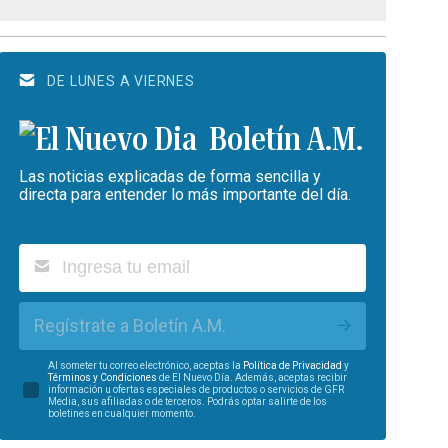
DE LUNES A VIERNES
Boletín A.M.
Las noticias explicadas de forma sencilla y
directa para entender lo más importante del día.
Regístrate a Boletín A.M.
Al someter tu correo electrónico, aceptas la
Política de Privacidad
y
Términos y Condiciones
de El Nuevo Día. Además, aceptas recibir
información u ofertas especiales de productos o servicios de GFR
Media, sus afiliadas o de terceros. Podrás optar salirte de los
boletines en cualquier momento.