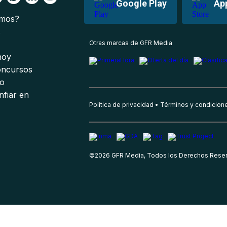
Google Play
Ap
omos?
s
Otras marcas de GFR Media
 hoy
oncursos
io
nfiar en
Política de privacidad
Términos y condicion
©
2026
GFR Media, Todos los Derechos Rese