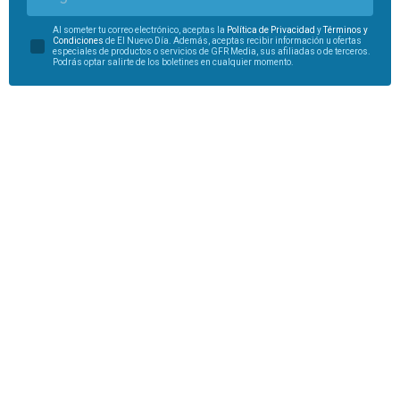
Al someter tu correo electrónico, aceptas la
Política de Privacidad
y
Términos y
Condiciones
de El Nuevo Día. Además, aceptas recibir información u ofertas
especiales de productos o servicios de GFR Media, sus afiliadas o de terceros.
Podrás optar salirte de los boletines en cualquier momento.