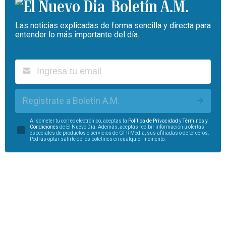
Boletín A.M.
Las noticias explicadas de forma sencilla y directa para
entender lo más importante del día.
Regístrate a Boletín A.M.
Al someter tu correo electrónico, aceptas la
Política de Privacidad
y
Términos y
Condiciones
de El Nuevo Día. Además, aceptas recibir información u ofertas
especiales de productos o servicios de GFR Media, sus afiliadas o de terceros.
Podrás optar salirte de los boletines en cualquier momento.