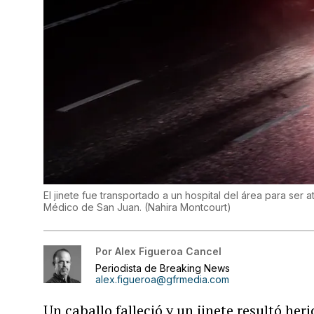
El jinete fue transportado a un hospital del área para ser 
Médico de San Juan.
(
Nahira Montcourt
)
Por
Alex Figueroa Cancel
Periodista de Breaking News
alex.figueroa@gfrmedia.com
Un caballo falleció y un jinete resultó he