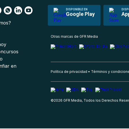
DISPONIBLE EN
DISP
Google Play
Ap
omos?
s
Otras marcas de GFR Media
 hoy
oncursos
io
nfiar en
Política de privacidad
Términos y condicion
©
2026
GFR Media, Todos los Derechos Rese