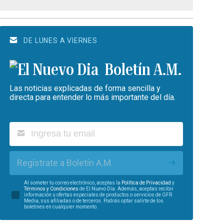
DE LUNES A VIERNES
Boletín A.M.
Las noticias explicadas de forma sencilla y
directa para entender lo más importante del día.
Regístrate a Boletín A.M.
Al someter tu correo electrónico, aceptas la
Política de Privacidad
y
Términos y Condiciones
de El Nuevo Día. Además, aceptas recibir
información u ofertas especiales de productos o servicios de GFR
Media, sus afiliadas o de terceros. Podrás optar salirte de los
boletines en cualquier momento.