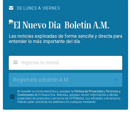
DE LUNES A VIERNES
Boletín A.M.
Las noticias explicadas de forma sencilla y directa para
entender lo más importante del día.
Regístrate a Boletín A.M.
Al someter tu correo electrónico, aceptas la
Política de Privacidad
y
Términos y
Condiciones
de El Nuevo Día. Además, aceptas recibir información u ofertas
especiales de productos o servicios de GFR Media, sus afiliadas o de terceros.
Podrás optar salirte de los boletines en cualquier momento.