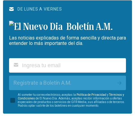
DE LUNES A VIERNES
Boletín A.M.
Las noticias explicadas de forma sencilla y directa para
entender lo más importante del día.
Regístrate a Boletín A.M.
Al someter tu correo electrónico, aceptas la
Política de Privacidad
y
Términos y
Condiciones
de El Nuevo Día. Además, aceptas recibir información u ofertas
especiales de productos o servicios de GFR Media, sus afiliadas o de terceros.
Podrás optar salirte de los boletines en cualquier momento.