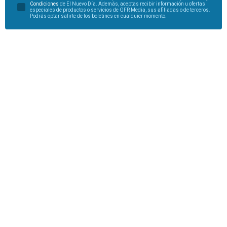
Condiciones
de El Nuevo Día. Además, aceptas recibir información u ofertas
especiales de productos o servicios de GFR Media, sus afiliadas o de terceros.
Podrás optar salirte de los boletines en cualquier momento.