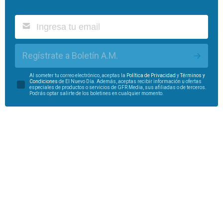
Regístrate a Boletín A.M.
Al someter tu correo electrónico, aceptas la
Política de Privacidad
y
Términos y
Condiciones
de El Nuevo Día. Además, aceptas recibir información u ofertas
especiales de productos o servicios de GFR Media, sus afiliadas o de terceros.
Podrás optar salirte de los boletines en cualquier momento.