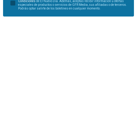
Condiciones
de El Nuevo Día. Además, aceptas recibir información u ofertas
especiales de productos o servicios de GFR Media, sus afiliadas o de terceros.
Podrás optar salirte de los boletines en cualquier momento.