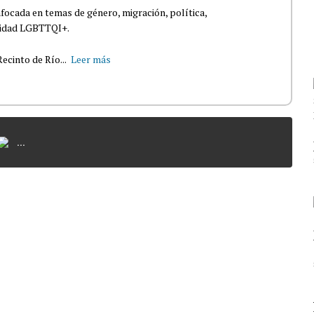
nfocada en temas de género, migración, política,
nidad LGBTTQI+.
ecinto de Río...
Leer más
...