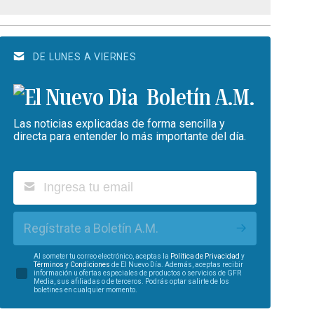
DE LUNES A VIERNES
Boletín A.M.
Las noticias explicadas de forma sencilla y
directa para entender lo más importante del día.
Regístrate a Boletín A.M.
Al someter tu correo electrónico, aceptas la
Política de Privacidad
y
Términos y Condiciones
de El Nuevo Día. Además, aceptas recibir
información u ofertas especiales de productos o servicios de GFR
Media, sus afiliadas o de terceros. Podrás optar salirte de los
boletines en cualquier momento.