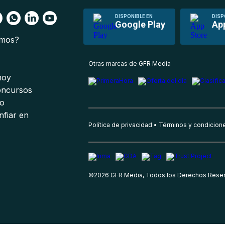
DISPONIBLE EN
DISP
Google Play
Ap
omos?
s
Otras marcas de GFR Media
 hoy
oncursos
io
nfiar en
Política de privacidad
Términos y condicion
©
2026
GFR Media, Todos los Derechos Rese