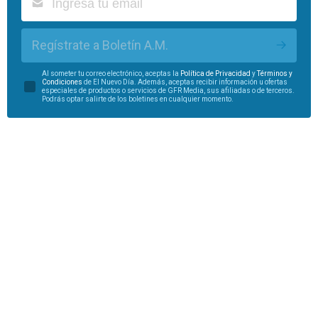
Regístrate a Boletín A.M.
Al someter tu correo electrónico, aceptas la
Política de Privacidad
y
Términos y
Condiciones
de El Nuevo Día. Además, aceptas recibir información u ofertas
especiales de productos o servicios de GFR Media, sus afiliadas o de terceros.
Podrás optar salirte de los boletines en cualquier momento.