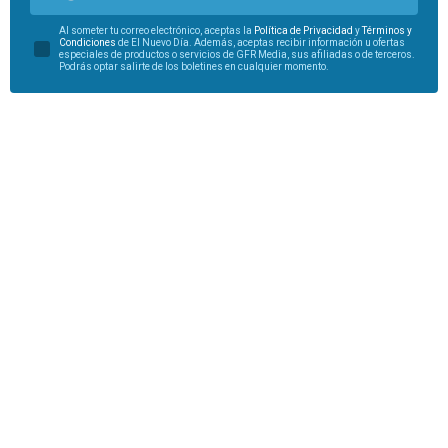
Al someter tu correo electrónico, aceptas la
Política de Privacidad
y
Términos y
Condiciones
de El Nuevo Día. Además, aceptas recibir información u ofertas
especiales de productos o servicios de GFR Media, sus afiliadas o de terceros.
Podrás optar salirte de los boletines en cualquier momento.