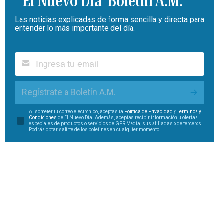
Boletín A.M.
Las noticias explicadas de forma sencilla y directa para
entender lo más importante del día.
Regístrate a Boletín A.M.
Al someter tu correo electrónico, aceptas la
Política de Privacidad
y
Términos y
Condiciones
de El Nuevo Día. Además, aceptas recibir información u ofertas
especiales de productos o servicios de GFR Media, sus afiliadas o de terceros.
Podrás optar salirte de los boletines en cualquier momento.