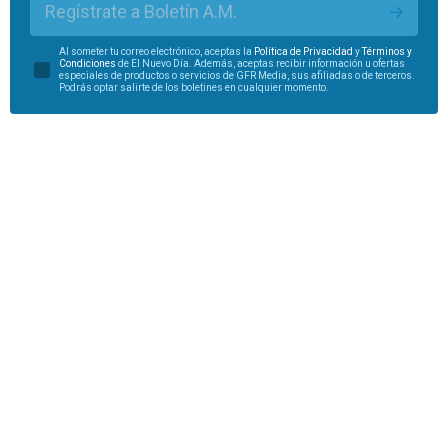
Regístrate a Boletín A.M.
Al someter tu correo electrónico, aceptas la
Política de Privacidad
y
Términos y
Condiciones
de El Nuevo Día. Además, aceptas recibir información u ofertas
especiales de productos o servicios de GFR Media, sus afiliadas o de terceros.
Podrás optar salirte de los boletines en cualquier momento.