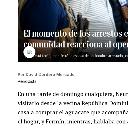
El momento de los arrestos e
comunidad reacciona al oper
"¡Esto está feo!", manifestó la esposa de un hombre arrestado, 
Por
David Cordero Mercado
Periodista
En una tarde de domingo cualquiera, Neur
visitarlo desde la vecina República Domini
casa a comprar el aguacate que acompaña
el hogar, y Fermín, mientras, hablaba con