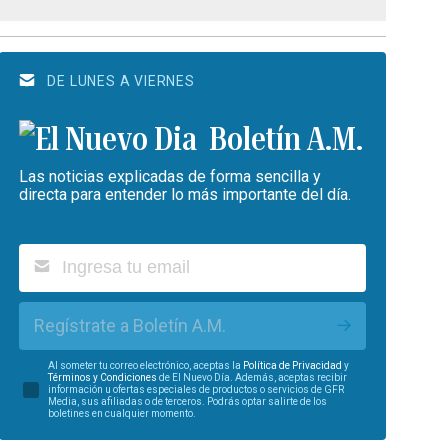
DE LUNES A VIERNES
Boletín A.M.
Las noticias explicadas de forma sencilla y
directa para entender lo más importante del día.
Regístrate a Boletín A.M.
Al someter tu correo electrónico, aceptas la
Política de Privacidad
y
Términos y Condiciones
de El Nuevo Día. Además, aceptas recibir
información u ofertas especiales de productos o servicios de GFR
Media, sus afiliadas o de terceros. Podrás optar salirte de los
boletines en cualquier momento.