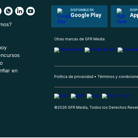
DISPONIBLE EN
DISP
Google Play
Ap
omos?
s
Otras marcas de GFR Media
 hoy
oncursos
io
nfiar en
Política de privacidad
Términos y condicion
©
2026
GFR Media, Todos los Derechos Rese