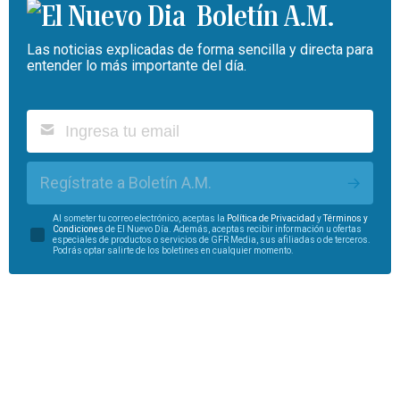
Boletín A.M.
Las noticias explicadas de forma sencilla y directa para
entender lo más importante del día.
Regístrate a Boletín A.M.
Al someter tu correo electrónico, aceptas la
Política de Privacidad
y
Términos y
Condiciones
de El Nuevo Día. Además, aceptas recibir información u ofertas
especiales de productos o servicios de GFR Media, sus afiliadas o de terceros.
Podrás optar salirte de los boletines en cualquier momento.