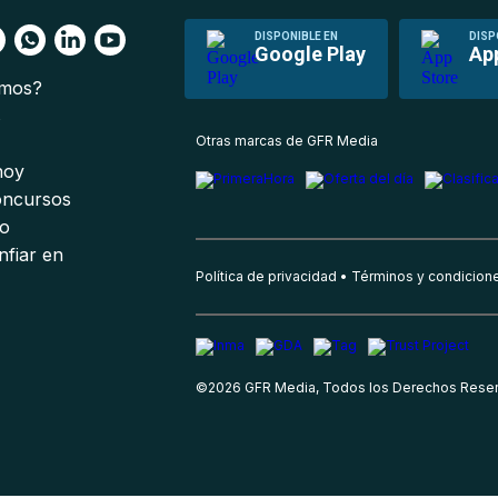
DISPONIBLE EN
DISP
Google Play
Ap
omos?
s
Otras marcas de GFR Media
 hoy
oncursos
io
nfiar en
Política de privacidad
Términos y condicion
©
2026
GFR Media, Todos los Derechos Rese