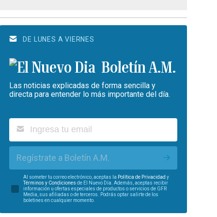
DE LUNES A VIERNES
Boletín A.M.
Las noticias explicadas de forma sencilla y
directa para entender lo más importante del día.
Regístrate a Boletín A.M.
Al someter tu correo electrónico, aceptas la
Política de Privacidad
y
Términos y Condiciones
de El Nuevo Día. Además, aceptas recibir
información u ofertas especiales de productos o servicios de GFR
Media, sus afiliadas o de terceros. Podrás optar salirte de los
boletines en cualquier momento.