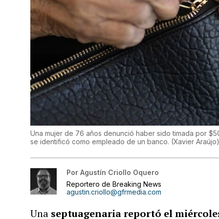
Una mujer de 76 años denunció haber sido timada por $500
se identificó como empleado de un banco.
(
Xavier Araújo
Por
Agustín Criollo Oquero
Reportero de Breaking News
agustin.criollo@gfrmedia.com
Una
septuagenaria reportó el miércole