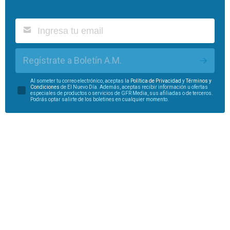
Regístrate a Boletín A.M.
Al someter tu correo electrónico, aceptas la
Política de Privacidad
y
Términos y
Condiciones
de El Nuevo Día. Además, aceptas recibir información u ofertas
especiales de productos o servicios de GFR Media, sus afiliadas o de terceros.
Podrás optar salirte de los boletines en cualquier momento.