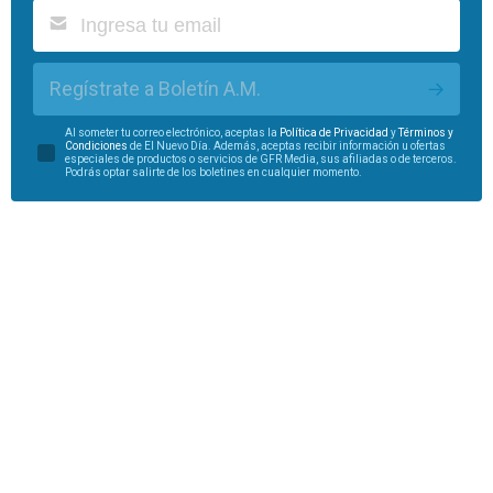
Regístrate a Boletín A.M.
Al someter tu correo electrónico, aceptas la
Política de Privacidad
y
Términos y
Condiciones
de El Nuevo Día. Además, aceptas recibir información u ofertas
especiales de productos o servicios de GFR Media, sus afiliadas o de terceros.
Podrás optar salirte de los boletines en cualquier momento.