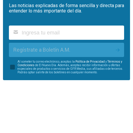
Las noticias explicadas de forma sencilla y directa para
entender lo más importante del día.
Regístrate a Boletín A.M.
Al someter tu correo electrónico, aceptas la
Política de Privacidad
y
Términos y
Condiciones
de El Nuevo Día. Además, aceptas recibir información u ofertas
especiales de productos o servicios de GFR Media, sus afiliadas o de terceros.
Podrás optar salirte de los boletines en cualquier momento.