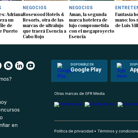
S
NEGOCIOS
NEGOCIOS
ENTRETE
s: Adriana
Rosewood Hotels &
Aman, la segunda
Fantasía h
eza un
Resorts, otra de las
marca hotelera de
mano: los
ile de
marcas de ultralujo
lujo comprometida
de Luis Vil
e Puerto
que traerá Esencia a
con el megaproyecto
Cabo Rojo
Esencia
DISPONIBLE EN
DISP
Google Play
Ap
omos?
s
Otras marcas de GFR Media
 hoy
oncursos
io
nfiar en
Política de privacidad
Términos y condicion