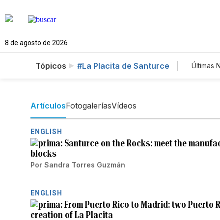
8 de agosto de 2026
Tópicos
#La Placita de Santurce
Últimas N
Esti
Tecn
News
Artículos
Fotogalerías
Vídeos
ENGLISH
Santurce on the Rocks: meet the manufa
blocks
Por
Sandra Torres Guzmán
ENGLISH
From Puerto Rico to Madrid: two Puerto 
creation of La Placita