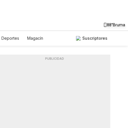
88°
Bruma
Deportes
Magacín
Suscriptores
Gastronomía
De Viaje
odcasts
Horóscopos
PUBLICIDAD