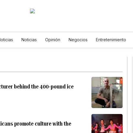
oticias
Noticias
Opinión
Negocios
Entretenimiento
los de Vida
Mundo
Estados Unidos
Ciencia y Ambiente
ología
Juegos
Lotería
Vídeos
Fotos
English
P
letters
Feriados
Especiales
cturer behind the 400-pound ice
Ricans promote culture with the