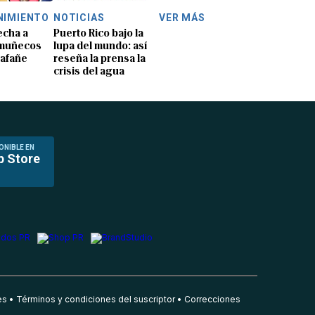
NIMIENTO
NOTICIAS
VER MÁS
echa a
Puerto Rico bajo la
 muñecos
lupa del mundo: así
lafañe
reseña la prensa la
crisis del agua
ONIBLE EN
p Store
es
Términos y condiciones del suscriptor
Correcciones