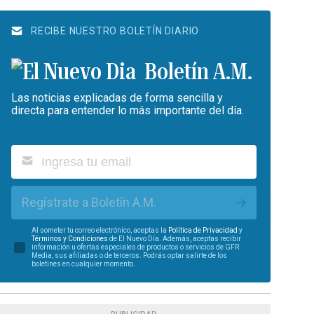
RECIBE NUESTRO BOLETÍN DIARIO
Boletín A.M.
Las noticias explicadas de forma sencilla y
directa para entender lo más importante del día.
Regístrate a Boletín A.M.
Al someter tu correo electrónico, aceptas la
Política de Privacidad
y
Términos y Condiciones
de El Nuevo Día. Además, aceptas recibir
información u ofertas especiales de productos o servicios de GFR
Media, sus afiliadas o de terceros. Podrás optar salirte de los
boletines en cualquier momento.