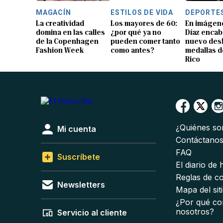
MAGACÍN
ESTILOS DE VIDA
DEPORTE
La creatividad
Los mayores de 60:
En imágene
domina en las calles
¿por qué ya no
Díaz encab
de la Copenhagen
pueden comer tanto
nuevo desf
Fashion Week
como antes?
medallas d
Rico
¿Quiénes s
Mi cuenta
Contáctano
FAQ
Suscríbete
El diario de
Reglas de c
Newsletters
Mapa del sit
¿Por qué co
nosotros?
Servicio al cliente