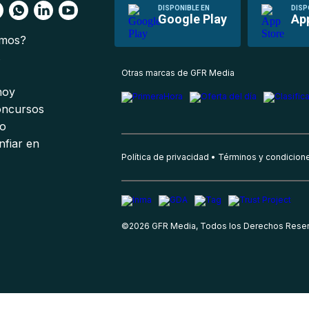
DISPONIBLE EN
DISP
Google Play
Ap
omos?
s
Otras marcas de GFR Media
 hoy
oncursos
io
nfiar en
Política de privacidad
Términos y condicion
©
2026
GFR Media, Todos los Derechos Rese