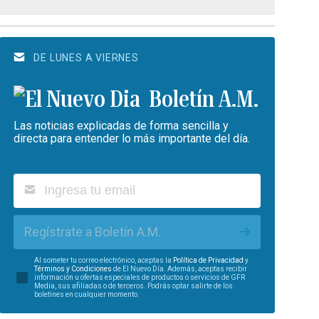
DE LUNES A VIERNES
Boletín A.M.
Las noticias explicadas de forma sencilla y
directa para entender lo más importante del día.
Regístrate a Boletín A.M.
Al someter tu correo electrónico, aceptas la
Política de Privacidad
y
Términos y Condiciones
de El Nuevo Día. Además, aceptas recibir
información u ofertas especiales de productos o servicios de GFR
Media, sus afiliadas o de terceros. Podrás optar salirte de los
boletines en cualquier momento.