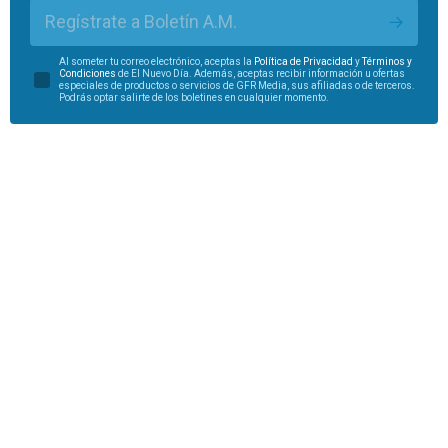
Regístrate a Boletín A.M.
Al someter tu correo electrónico, aceptas la
Política de Privacidad
y
Términos y
Condiciones
de El Nuevo Día. Además, aceptas recibir información u ofertas
especiales de productos o servicios de GFR Media, sus afiliadas o de terceros.
Podrás optar salirte de los boletines en cualquier momento.