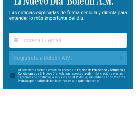
Boletín A.M.
Las noticias explicadas de forma sencilla y directa para
entender lo más importante del día.
Regístrate a Boletín A.M.
Al someter tu correo electrónico, aceptas la
Política de Privacidad
y
Términos y
Condiciones
de El Nuevo Día. Además, aceptas recibir información u ofertas
especiales de productos o servicios de GFR Media, sus afiliadas o de terceros.
Podrás optar salirte de los boletines en cualquier momento.