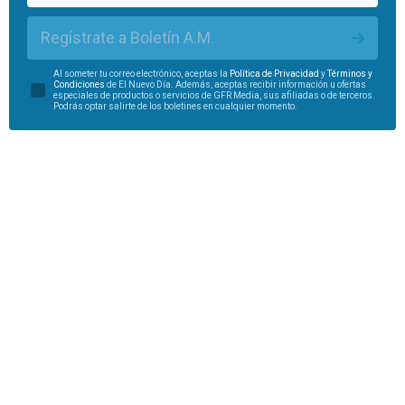
Regístrate a Boletín A.M.
Al someter tu correo electrónico, aceptas la
Política de Privacidad
y
Términos y
Condiciones
de El Nuevo Día. Además, aceptas recibir información u ofertas
especiales de productos o servicios de GFR Media, sus afiliadas o de terceros.
Podrás optar salirte de los boletines en cualquier momento.