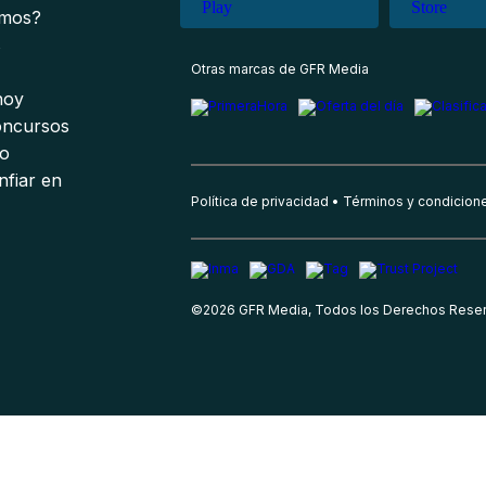
omos?
s
Otras marcas de GFR Media
 hoy
oncursos
io
nfiar en
Política de privacidad
Términos y condicion
©
2026
GFR Media, Todos los Derechos Rese