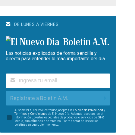
DE LUNES A VIERNES
Boletín A.M.
Las noticias explicadas de forma sencilla y
directa para entender lo más importante del día.
Regístrate a Boletín A.M.
Al someter tu correo electrónico, aceptas la
Política de Privacidad
y
Términos y Condiciones
de El Nuevo Día. Además, aceptas recibir
información u ofertas especiales de productos o servicios de GFR
Media, sus afiliadas o de terceros. Podrás optar salirte de los
boletines en cualquier momento.