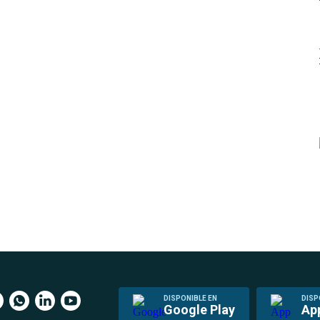
DISPONIBLE EN
DISP
Google Play
Ap