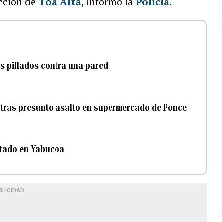
icción de
Toa Alta
, informó la
Policía
.
s pillados contra una pared
 tras presunto asalto en supermercado de Ponce
ortado en Yabucoa
BLICIDAD