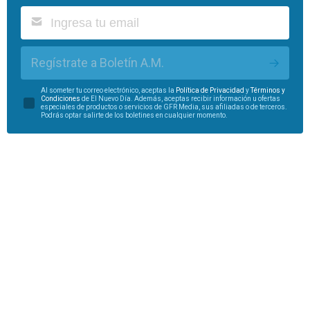
Regístrate a Boletín A.M.
Al someter tu correo electrónico, aceptas la
Política de Privacidad
y
Términos y
Condiciones
de El Nuevo Día. Además, aceptas recibir información u ofertas
especiales de productos o servicios de GFR Media, sus afiliadas o de terceros.
Podrás optar salirte de los boletines en cualquier momento.