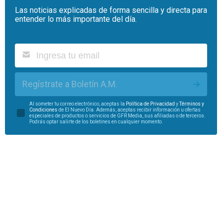
Las noticias explicadas de forma sencilla y directa para
entender lo más importante del día.
Regístrate a Boletín A.M.
Al someter tu correo electrónico, aceptas la
Política de Privacidad
y
Términos y
Condiciones
de El Nuevo Día. Además, aceptas recibir información u ofertas
especiales de productos o servicios de GFR Media, sus afiliadas o de terceros.
Podrás optar salirte de los boletines en cualquier momento.