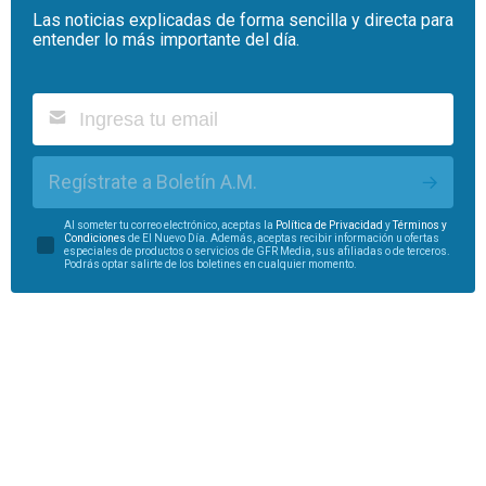
Las noticias explicadas de forma sencilla y directa para
entender lo más importante del día.
Regístrate a Boletín A.M.
Al someter tu correo electrónico, aceptas la
Política de Privacidad
y
Términos y
Condiciones
de El Nuevo Día. Además, aceptas recibir información u ofertas
especiales de productos o servicios de GFR Media, sus afiliadas o de terceros.
Podrás optar salirte de los boletines en cualquier momento.