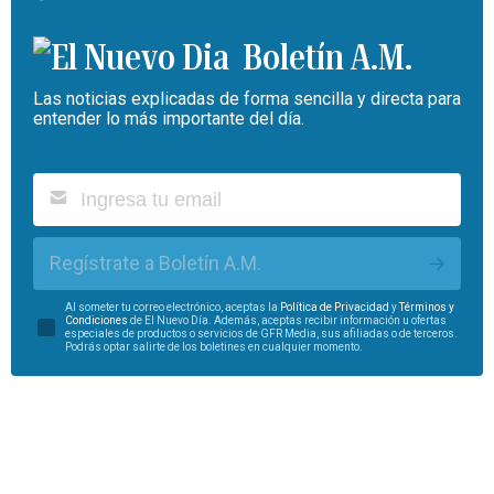
Boletín A.M.
Las noticias explicadas de forma sencilla y directa para
entender lo más importante del día.
Regístrate a Boletín A.M.
Al someter tu correo electrónico, aceptas la
Política de Privacidad
y
Términos y
Condiciones
de El Nuevo Día. Además, aceptas recibir información u ofertas
especiales de productos o servicios de GFR Media, sus afiliadas o de terceros.
Podrás optar salirte de los boletines en cualquier momento.