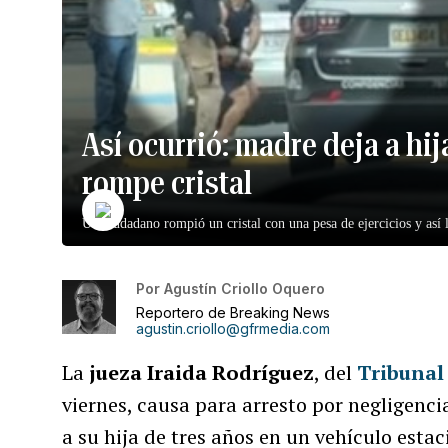
Así ocurrió: madre deja a hij
rompe cristal
Un ciudadano rompió un cristal con una pesa de ejercicios y así
Por
Agustín Criollo Oquero
Reportero de Breaking News
agustin.criollo@gfrmedia.com
La
jueza Iraida Rodríguez
, del
Tribunal
viernes, causa para arresto por negligenc
a su hija de tres años en un vehículo esta