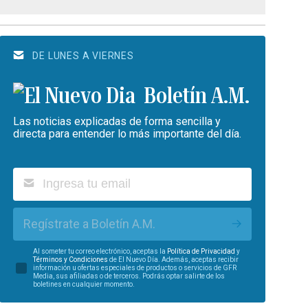
DE LUNES A VIERNES
Boletín A.M.
Las noticias explicadas de forma sencilla y
directa para entender lo más importante del día.
Regístrate a Boletín A.M.
Al someter tu correo electrónico, aceptas la
Política de Privacidad
y
Términos y Condiciones
de El Nuevo Día. Además, aceptas recibir
información u ofertas especiales de productos o servicios de GFR
Media, sus afiliadas o de terceros. Podrás optar salirte de los
boletines en cualquier momento.