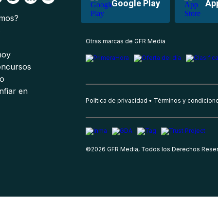
Google Play
Ap
omos?
s
Otras marcas de GFR Media
 hoy
oncursos
io
nfiar en
Política de privacidad
Términos y condicion
©
2026
GFR Media, Todos los Derechos Rese