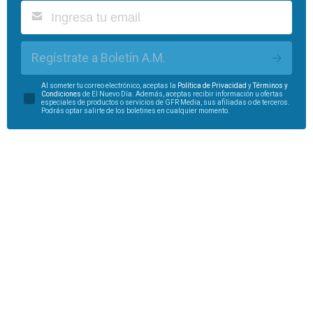
Regístrate a Boletín A.M.
Al someter tu correo electrónico, aceptas la
Política de Privacidad
y
Términos y
Condiciones
de El Nuevo Día. Además, aceptas recibir información u ofertas
especiales de productos o servicios de GFR Media, sus afiliadas o de terceros.
Podrás optar salirte de los boletines en cualquier momento.