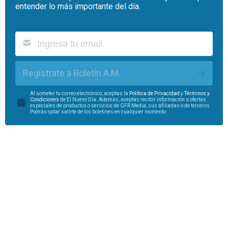
entender lo más importante del día.
Regístrate a Boletín A.M.
Al someter tu correo electrónico, aceptas la
Política de Privacidad
y
Términos y
Condiciones
de El Nuevo Día. Además, aceptas recibir información u ofertas
especiales de productos o servicios de GFR Media, sus afiliadas o de terceros.
Podrás optar salirte de los boletines en cualquier momento.