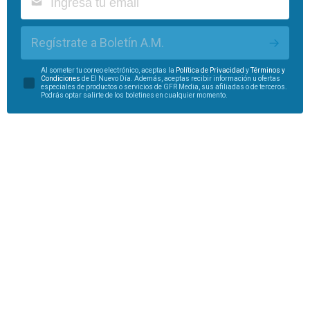
Regístrate a Boletín A.M.
Al someter tu correo electrónico, aceptas la
Política de Privacidad
y
Términos y
Condiciones
de El Nuevo Día. Además, aceptas recibir información u ofertas
especiales de productos o servicios de GFR Media, sus afiliadas o de terceros.
Podrás optar salirte de los boletines en cualquier momento.