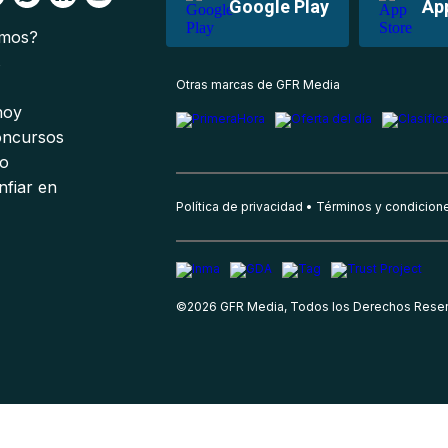
Google Play
Ap
omos?
s
Otras marcas de GFR Media
 hoy
oncursos
io
nfiar en
Política de privacidad
Términos y condicion
©
2026
GFR Media, Todos los Derechos Rese