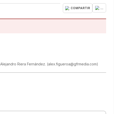
...
COMPARTIR
y Alejandro Riera Fernández.
(
alex.figueroa@gfrmedia.com
)