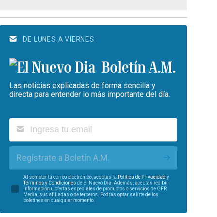
DE LUNES A VIERNES
Boletín A.M.
Las noticias explicadas de forma sencilla y
directa para entender lo más importante del día.
Regístrate a Boletín A.M.
Al someter tu correo electrónico, aceptas la
Política de Privacidad
y
Términos y Condiciones
de El Nuevo Día. Además, aceptas recibir
información u ofertas especiales de productos o servicios de GFR
Media, sus afiliadas o de terceros. Podrás optar salirte de los
boletines en cualquier momento.