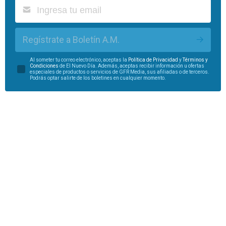
Regístrate a Boletín A.M.
Al someter tu correo electrónico, aceptas la
Política de Privacidad
y
Términos y
Condiciones
de El Nuevo Día. Además, aceptas recibir información u ofertas
especiales de productos o servicios de GFR Media, sus afiliadas o de terceros.
Podrás optar salirte de los boletines en cualquier momento.