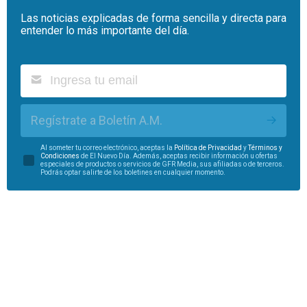
Las noticias explicadas de forma sencilla y directa para
entender lo más importante del día.
Regístrate a Boletín A.M.
Al someter tu correo electrónico, aceptas la
Política de Privacidad
y
Términos y
Condiciones
de El Nuevo Día. Además, aceptas recibir información u ofertas
especiales de productos o servicios de GFR Media, sus afiliadas o de terceros.
Podrás optar salirte de los boletines en cualquier momento.