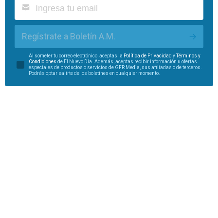
Regístrate a Boletín A.M.
Al someter tu correo electrónico, aceptas la
Política de Privacidad
y
Términos y
Condiciones
de El Nuevo Día. Además, aceptas recibir información u ofertas
especiales de productos o servicios de GFR Media, sus afiliadas o de terceros.
Podrás optar salirte de los boletines en cualquier momento.