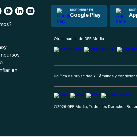
DISPONIBLE EN
DISP
Google Play
Ap
omos?
s
Otras marcas de GFR Media
 hoy
oncursos
io
nfiar en
Política de privacidad
Términos y condicion
©
2026
GFR Media, Todos los Derechos Rese