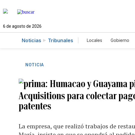
6 de agosto de 2026
Noticias
Tribunales
Locales
Gobierno
Caso Gabriela Nico
NOTICIA
Humacao y Guayama pi
Acquisitions para colectar pago
patentes
La empresa, que realizó trabajos de restau
María, insiste en que se opondrá al pedido