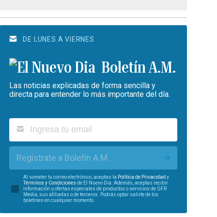
DE LUNES A VIERNES
Boletín A.M.
Las noticias explicadas de forma sencilla y
directa para entender lo más importante del día.
Regístrate a Boletín A.M.
Al someter tu correo electrónico, aceptas la
Política de Privacidad
y
Términos y Condiciones
de El Nuevo Día. Además, aceptas recibir
información u ofertas especiales de productos o servicios de GFR
Media, sus afiliadas o de terceros. Podrás optar salirte de los
boletines en cualquier momento.