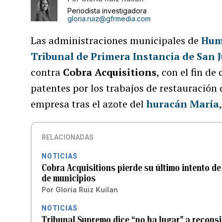
Periodista investigadora
gloria.ruiz@gfrmedia.com
Las administraciones municipales de
Hum
Tribunal de Primera Instancia de San 
contra
Cobra Acquisitions
, con el fin de
patentes por los trabajos de restauración d
empresa tras el azote del
huracán María
RELACIONADAS
NOTICIAS
Cobra Acquisitions pierde su último intento 
de municipios
Por
Gloria Ruiz Kuilan
NOTICIAS
Tribunal Supremo dice “no ha lugar” a reconsi