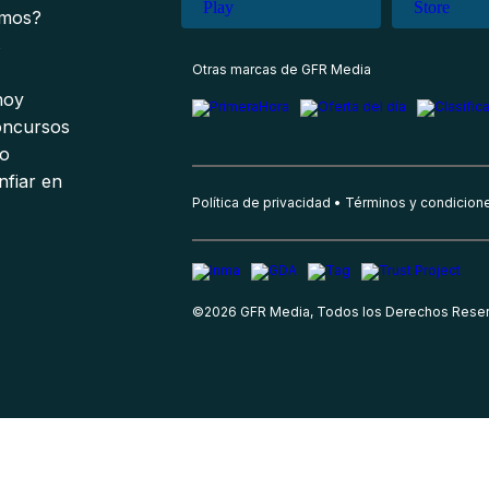
omos?
s
Otras marcas de GFR Media
 hoy
oncursos
io
nfiar en
Política de privacidad
Términos y condicion
©
2026
GFR Media, Todos los Derechos Rese