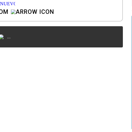
COM
...