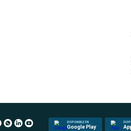
DISPONIBLE EN
DISP
Google Play
Ap