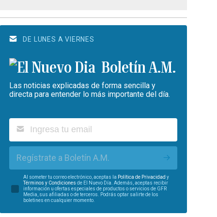
DE LUNES A VIERNES
Boletín A.M.
Las noticias explicadas de forma sencilla y
directa para entender lo más importante del día.
Regístrate a Boletín A.M.
Al someter tu correo electrónico, aceptas la
Política de Privacidad
y
Términos y Condiciones
de El Nuevo Día. Además, aceptas recibir
información u ofertas especiales de productos o servicios de GFR
Media, sus afiliadas o de terceros. Podrás optar salirte de los
boletines en cualquier momento.