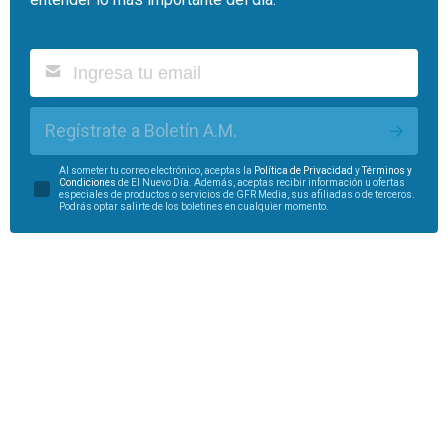
Regístrate a Boletín A.M.
Al someter tu correo electrónico, aceptas la
Política de Privacidad
y
Términos y
Condiciones
de El Nuevo Día. Además, aceptas recibir información u ofertas
especiales de productos o servicios de GFR Media, sus afiliadas o de terceros.
Podrás optar salirte de los boletines en cualquier momento.