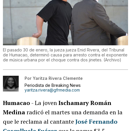
El pasado 30 de enero, la jueza jueza Enid Rivera, del Tribunal
de Humacao, determinó causa para arresto contra el exponente
de música urbana por el choque contra dos jinetes.
(
Archivo
)
Por
Yaritza Rivera Clemente
Periodista de Breaking News
yaritza.rivera@gfrmedia.com
Humacao
- La joven
Ischamary Román
Medina
radicó el martes una demanda en la
que le reclama al cantante
José Fernando
Cosculluela Suárez
que le pague $3.5