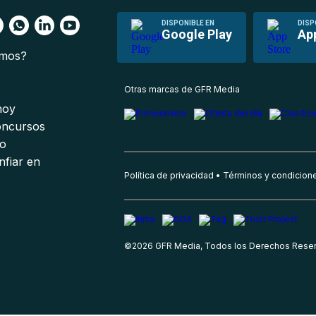
DISPONIBLE EN
DISP
Google Play
Ap
omos?
s
Otras marcas de GFR Media
 hoy
oncursos
io
nfiar en
Política de privacidad
Términos y condicion
©
2026
GFR Media, Todos los Derechos Rese