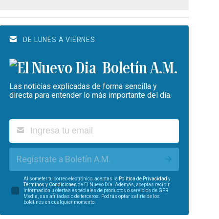
DE LUNES A VIERNES
Boletín A.M.
Las noticias explicadas de forma sencilla y
directa para entender lo más importante del día.
Regístrate a Boletín A.M.
Al someter tu correo electrónico, aceptas la
Política de Privacidad
y
Términos y Condiciones
de El Nuevo Día. Además, aceptas recibir
información u ofertas especiales de productos o servicios de GFR
Media, sus afiliadas o de terceros. Podrás optar salirte de los
boletines en cualquier momento.