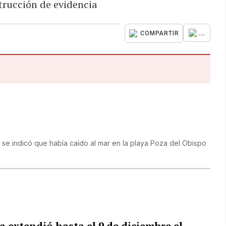
strucción de evidencia
...
COMPARTIR
se indicó que había caído al mar en la playa Poza del Obispo
sa
extendió hasta el 9 de diciembre el