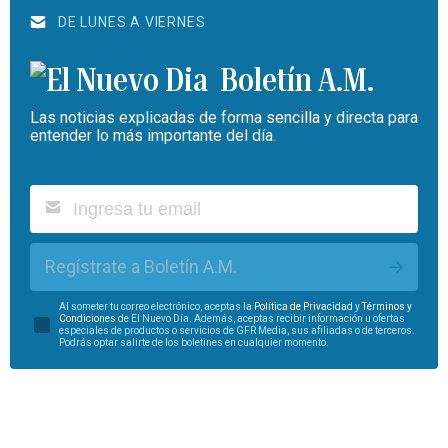
DE LUNES A VIERNES
Boletín A.M.
Las noticias explicadas de forma sencilla y directa para
entender lo más importante del día.
Regístrate a Boletín A.M.
Al someter tu correo electrónico, aceptas la
Política de Privacidad
y
Términos y
Condiciones
de El Nuevo Día. Además, aceptas recibir información u ofertas
especiales de productos o servicios de GFR Media, sus afiliadas o de terceros.
Podrás optar salirte de los boletines en cualquier momento.