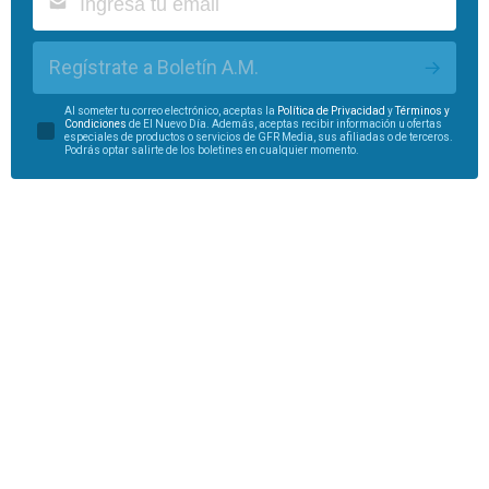
Regístrate a Boletín A.M.
Al someter tu correo electrónico, aceptas la
Política de Privacidad
y
Términos y
Condiciones
de El Nuevo Día. Además, aceptas recibir información u ofertas
especiales de productos o servicios de GFR Media, sus afiliadas o de terceros.
Podrás optar salirte de los boletines en cualquier momento.