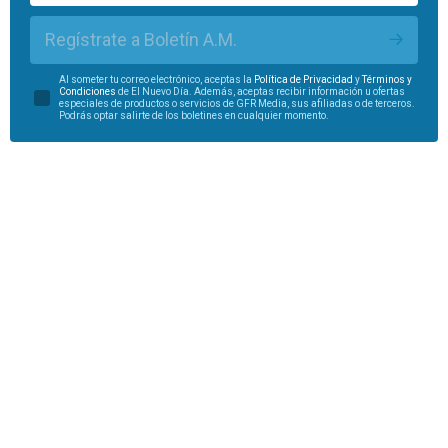
Regístrate a Boletín A.M.
Al someter tu correo electrónico, aceptas la
Política de Privacidad
y
Términos y
Condiciones
de El Nuevo Día. Además, aceptas recibir información u ofertas
especiales de productos o servicios de GFR Media, sus afiliadas o de terceros.
Podrás optar salirte de los boletines en cualquier momento.