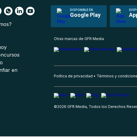
DISPONIBLE EN
DISP
Google Play
Ap
omos?
s
Otras marcas de GFR Media
 hoy
oncursos
io
nfiar en
Política de privacidad
Términos y condicion
©
2026
GFR Media, Todos los Derechos Rese