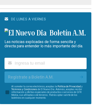
DE LUNES A VIERNES
Boletín A.M.
Las noticias explicadas de forma sencilla y
directa para entender lo más importante del día.
Regístrate a Boletín A.M.
Al someter tu correo electrónico, aceptas la
Política de Privacidad
y
Términos y Condiciones
de El Nuevo Día. Además, aceptas recibir
información u ofertas especiales de productos o servicios de GFR
Media, sus afiliadas o de terceros. Podrás optar salirte de los
boletines en cualquier momento.