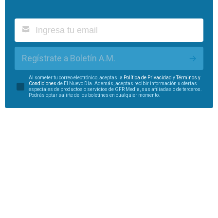
Regístrate a Boletín A.M.
Al someter tu correo electrónico, aceptas la
Política de Privacidad
y
Términos y
Condiciones
de El Nuevo Día. Además, aceptas recibir información u ofertas
especiales de productos o servicios de GFR Media, sus afiliadas o de terceros.
Podrás optar salirte de los boletines en cualquier momento.